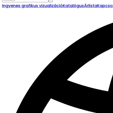
Ingyenes grafikus vizualizáció
Katalógus
Árlista
Kapcso