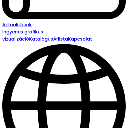
Aktualitások
Ingyenes grafikus
vizualizáció
Katalógus
Árlista
Kapcsolat