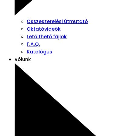
Összeszerelési útmutató
Oktatóvideók
Letölthető fájlok
F.A.Q.
Katalógus
Rólunk