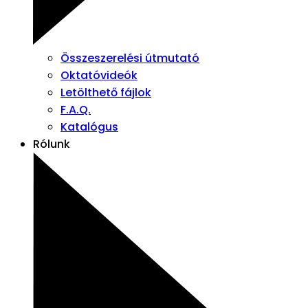
Összeszerelési útmutató
Oktatóvideók
Letölthető fájlok
F.A.Q.
Katalógus
Rólunk