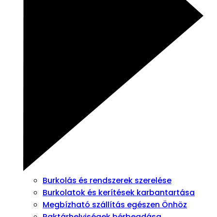
Burkolás és rendszerek szerelése
Burkolatok és kerítések karbantartása
Megbízható szállítás egészen Önhöz
Raktárhelyiségek bérbeadása