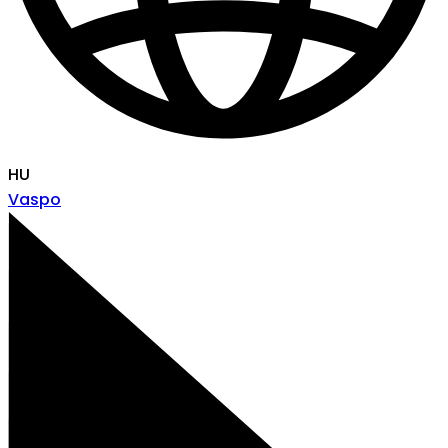
HU
Vaspo