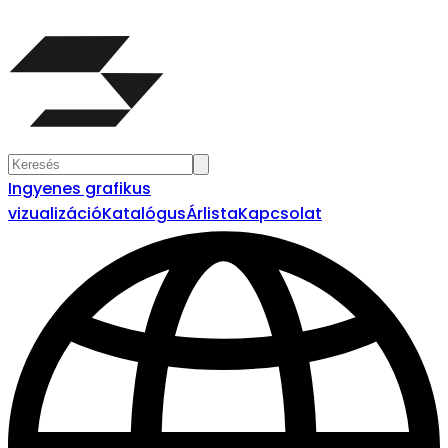
Ingyenes grafikus
vizualizáció
Katalógus
Árlista
Kapcsolat