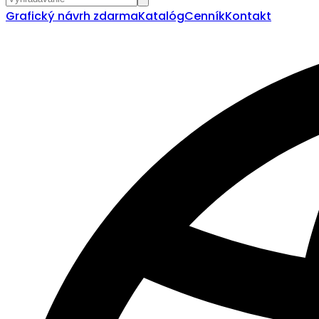
Grafický návrh zdarma
Katalóg
Cenník
Kontakt