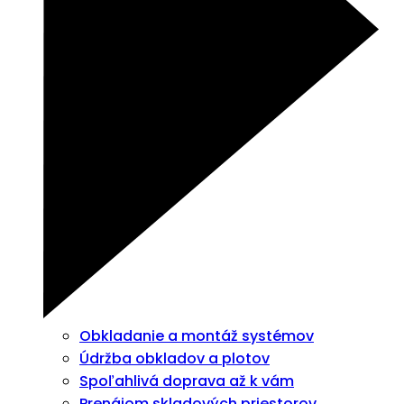
Obkladanie a montáž systémov
Údržba obkladov a plotov
Spoľahlivá doprava až k vám
Prenájom skladových priestorov