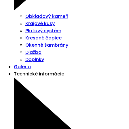
Obkladový kameň
Krajové kusy
Plotový systém
Kresané čapice
Okenné šambrány
Dlažba
Doplnky
Galéria
Technické informácie