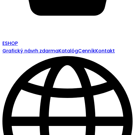
ESHOP
Grafický návrh zdarma
Katalóg
Cenník
Kontakt