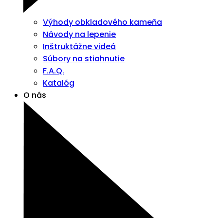
Výhody obkladového kameňa
Návody na lepenie
Inštruktážne videá
Súbory na stiahnutie
F.A.Q.
Katalóg
O nás