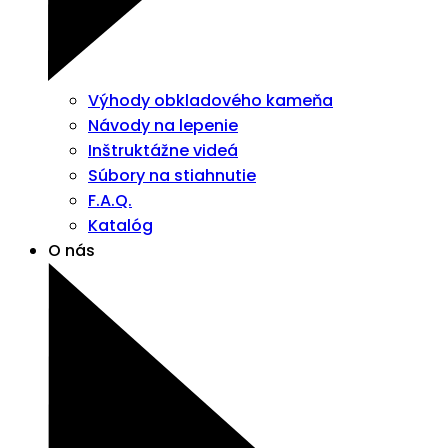
Výhody obkladového kameňa
Návody na lepenie
Inštruktážne videá
Súbory na stiahnutie
F.A.Q.
Katalóg
O nás