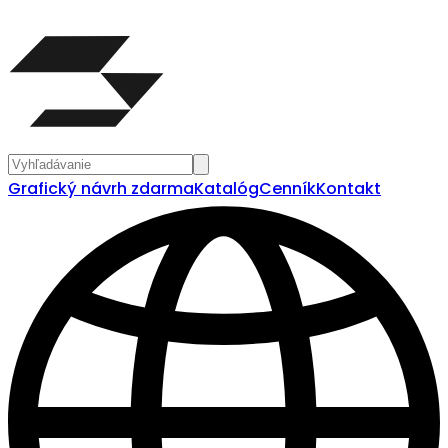
Grafický návrh zdarma
Katalóg
Cenník
Kontakt