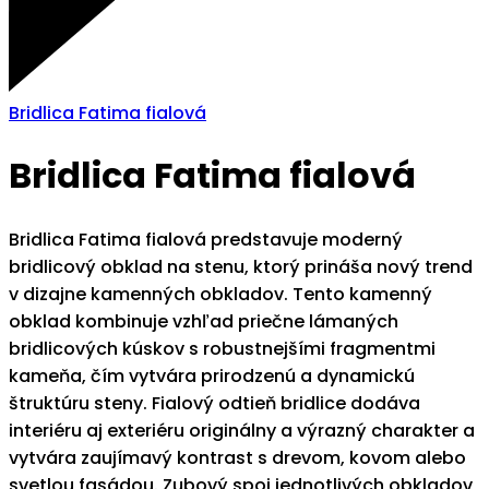
Bridlica Fatima fialová
Bridlica Fatima fialová
Bridlica Fatima fialová predstavuje moderný
bridlicový obklad na stenu, ktorý prináša nový trend
v dizajne kamenných obkladov. Tento kamenný
obklad kombinuje vzhľad priečne lámaných
bridlicových kúskov s robustnejšími fragmentmi
kameňa, čím vytvára prirodzenú a dynamickú
štruktúru steny. Fialový odtieň bridlice dodáva
interiéru aj exteriéru originálny a výrazný charakter a
vytvára zaujímavý kontrast s drevom, kovom alebo
svetlou fasádou. Zubový spoj jednotlivých obkladov