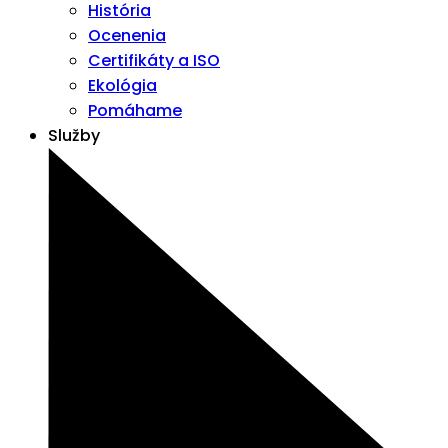
História
Ocenenia
Certifikáty a ISO
Ekológia
Pomáhame
Služby