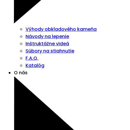
Výhody obkladového kameňa
Návody na lepenie
Inštruktážne videá
Súbory na stiahnutie
F.A.Q.
Katalóg
O nás