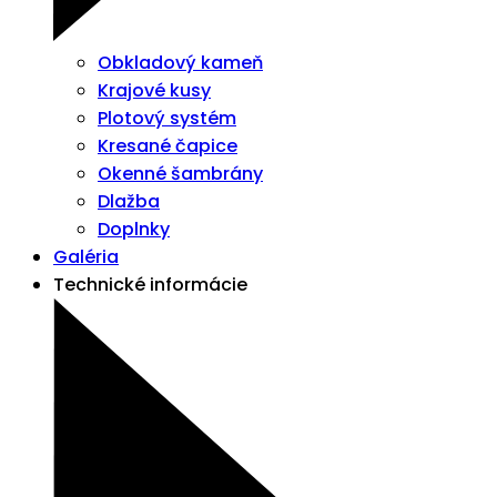
Obkladový kameň
Krajové kusy
Plotový systém
Kresané čapice
Okenné šambrány
Dlažba
Doplnky
Galéria
Technické informácie