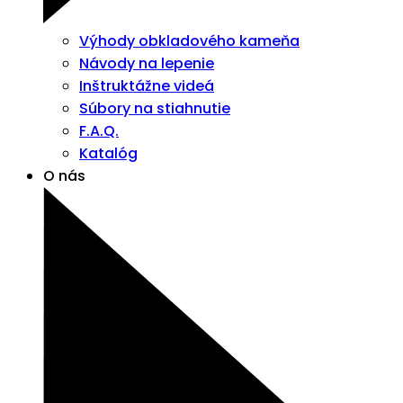
Výhody obkladového kameňa
Návody na lepenie
Inštruktážne videá
Súbory na stiahnutie
F.A.Q.
Katalóg
O nás