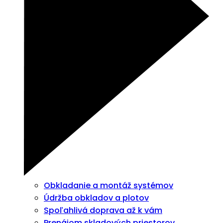
Obkladanie a montáž systémov
Údržba obkladov a plotov
Spoľahlivá doprava až k vám
Prenájom skladových priestorov