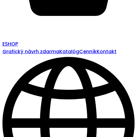
ESHOP
Grafický návrh zdarma
Katalóg
Cenník
Kontakt