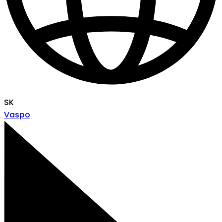
SK
Vaspo