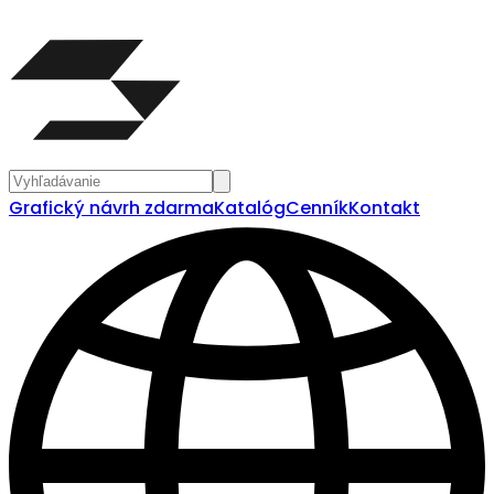
Grafický návrh zdarma
Katalóg
Cenník
Kontakt