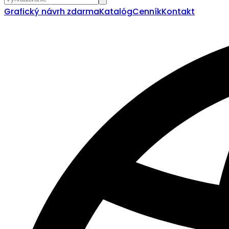
Grafický návrh zdarma
Katalóg
Cenník
Kontakt