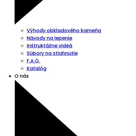
Výhody obkladového kameňa
Návody na lepenie
Inštruktážne videá
Súbory na stiahnutie
F.A.Q.
Katalóg
O nás