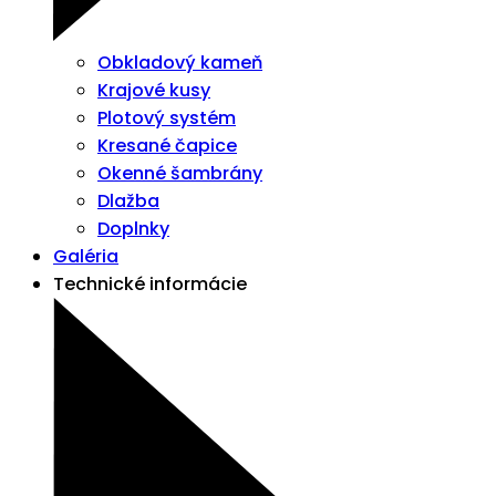
Obkladový kameň
Krajové kusy
Plotový systém
Kresané čapice
Okenné šambrány
Dlažba
Doplnky
Galéria
Technické informácie