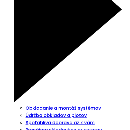
Obkladanie a montáž systémov
Údržba obkladov a plotov
Spoľahlivá doprava až k vám
Prenájom skladových priestorov