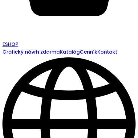
ESHOP
Grafický návrh zdarma
Katalóg
Cenník
Kontakt