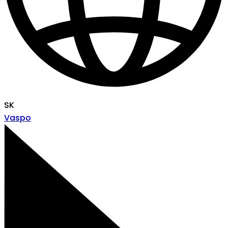
SK
Vaspo