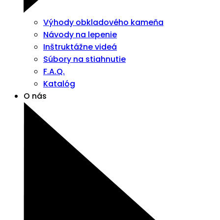
Výhody obkladového kameňa
Návody na lepenie
Inštruktážne videá
Súbory na stiahnutie
F.A.Q.
Katalóg
O nás