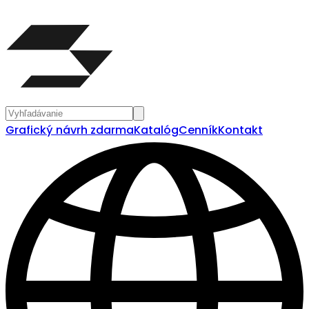
Grafický návrh zdarma
Katalóg
Cenník
Kontakt