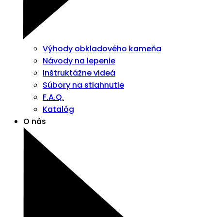
Výhody obkladového kameňa
Návody na lepenie
Inštruktážne videá
Súbory na stiahnutie
F.A.Q.
Katalóg
O nás