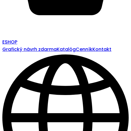
ESHOP
Grafický návrh zdarma
Katalóg
Cenník
Kontakt