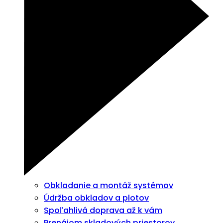
Obkladanie a montáž systémov
Údržba obkladov a plotov
Spoľahlivá doprava až k vám
Prenájom skladových priestorov