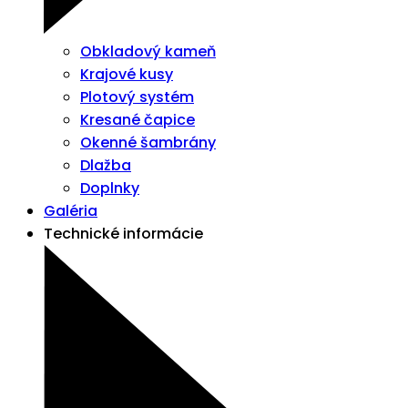
Obkladový kameň
Krajové kusy
Plotový systém
Kresané čapice
Okenné šambrány
Dlažba
Doplnky
Galéria
Technické informácie