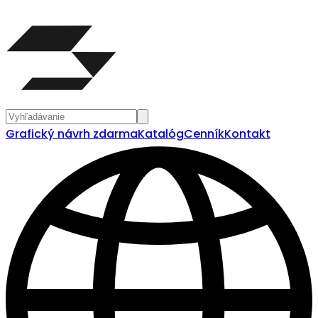
Grafický návrh zdarma
Katalóg
Cenník
Kontakt