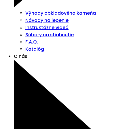
Výhody obkladového kameňa
Návody na lepenie
Inštruktážne videá
Súbory na stiahnutie
F.A.Q.
Katalóg
O nás