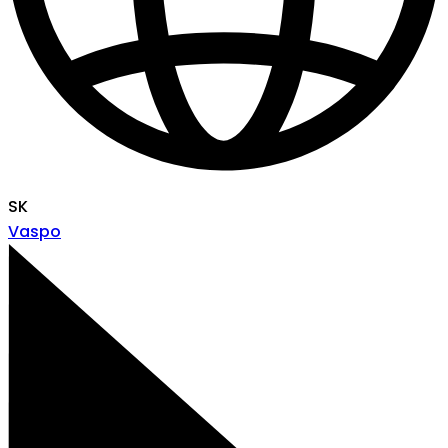
SK
Vaspo