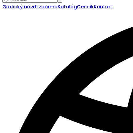
Grafický návrh zdarma
Katalóg
Cenník
Kontakt