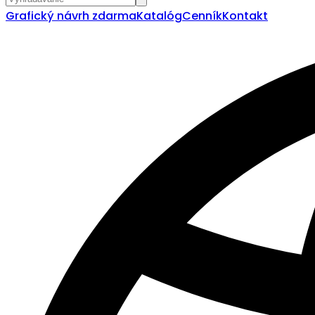
Grafický návrh zdarma
Katalóg
Cenník
Kontakt