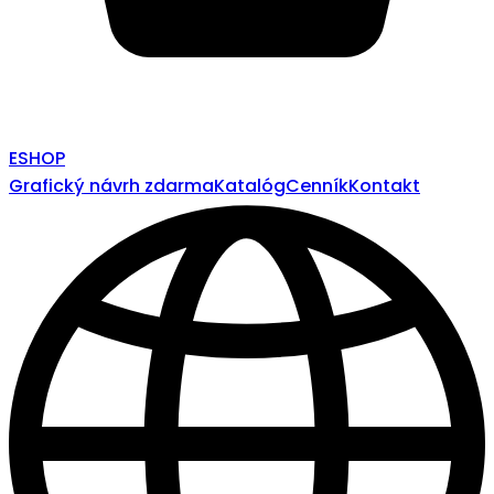
ESHOP
Grafický návrh zdarma
Katalóg
Cenník
Kontakt