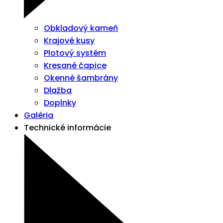
Obkladový kameň
Krajové kusy
Plotový systém
Kresané čapice
Okenné šambrány
Dlažba
Doplnky
Galéria
Technické informácie