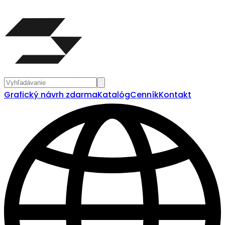
Grafický návrh zdarma
Katalóg
Cenník
Kontakt