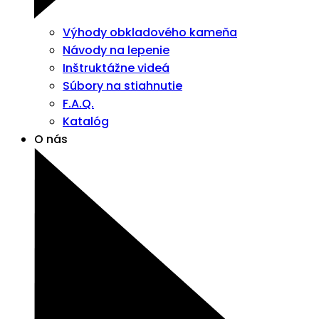
Výhody obkladového kameňa
Návody na lepenie
Inštruktážne videá
Súbory na stiahnutie
F.A.Q.
Katalóg
O nás