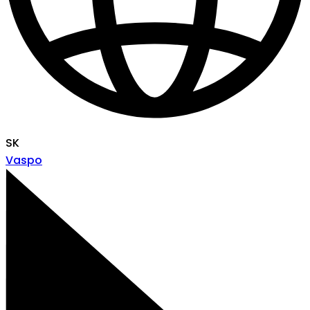
SK
Vaspo