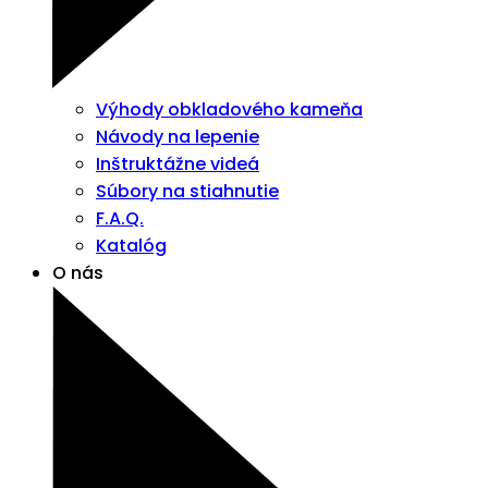
Výhody obkladového kameňa
Návody na lepenie
Inštruktážne videá
Súbory na stiahnutie
F.A.Q.
Katalóg
O nás