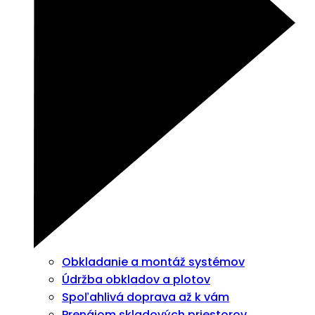
Obkladanie a montáž systémov
Údržba obkladov a plotov
Spoľahlivá doprava až k vám
Prenájom skladových priestorov