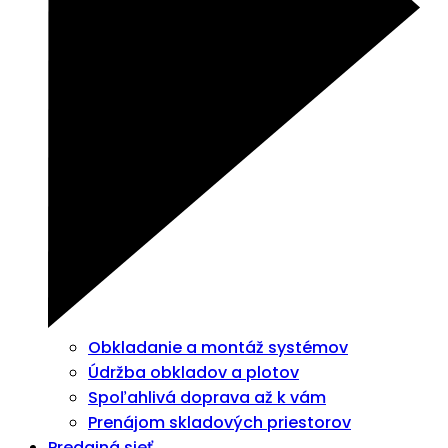
Obkladanie a montáž systémov
Údržba obkladov a plotov
Spoľahlivá doprava až k vám
Prenájom skladových priestorov
Predajná sieť