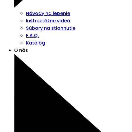
Návody na lepenie
Inštruktážne videá
Súbory na stiahnutie
F.A.Q.
Katalóg
O nás