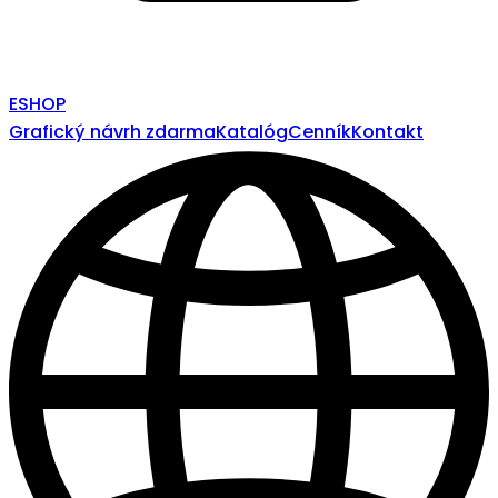
ESHOP
Grafický návrh zdarma
Katalóg
Cenník
Kontakt