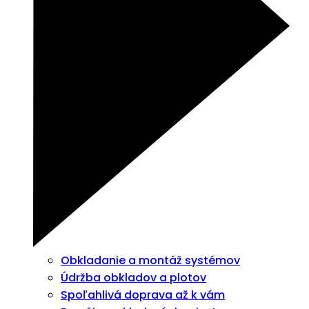
Obkladanie a montáž systémov
Údržba obkladov a plotov
Spoľahlivá doprava až k vám