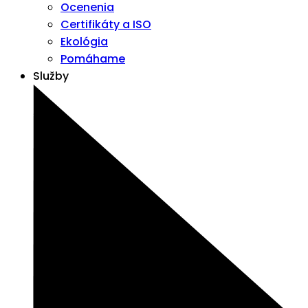
Ocenenia
Certifikáty a ISO
Ekológia
Pomáhame
Služby