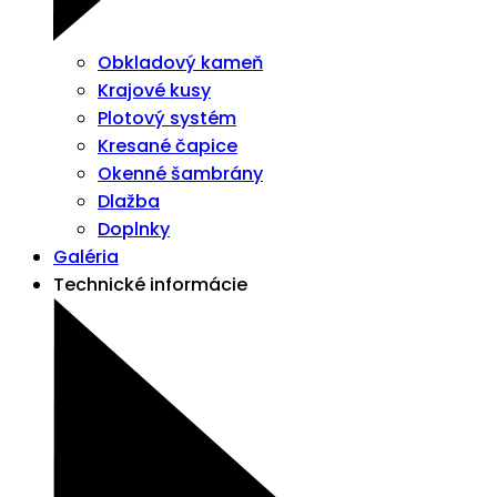
Obkladový kameň
Krajové kusy
Plotový systém
Kresané čapice
Okenné šambrány
Dlažba
Doplnky
Galéria
Technické informácie