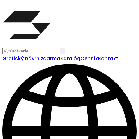
Grafický návrh zdarma
Katalóg
Cenník
Kontakt