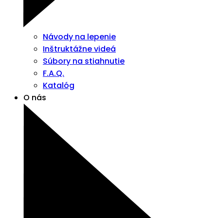
Návody na lepenie
Inštruktážne videá
Súbory na stiahnutie
F.A.Q.
Katalóg
O nás