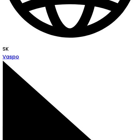
SK
Vaspo