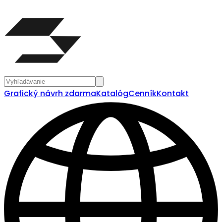
Grafický návrh zdarma
Katalóg
Cenník
Kontakt