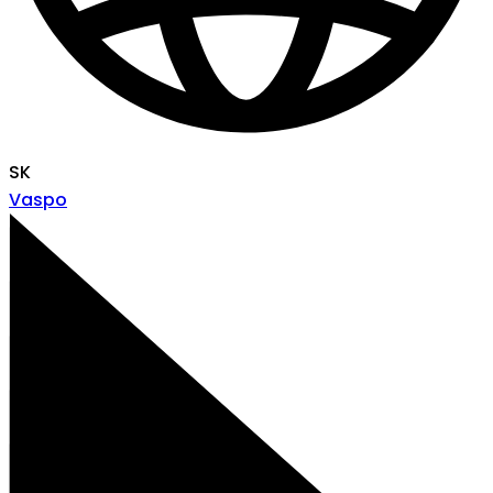
SK
Vaspo