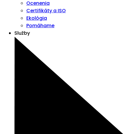
Ocenenia
Certifikáty a ISO
Ekológia
Pomáhame
Služby