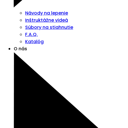
Návody na lepenie
Inštruktážne videá
Súbory na stiahnutie
F.A.Q.
Katalóg
O nás