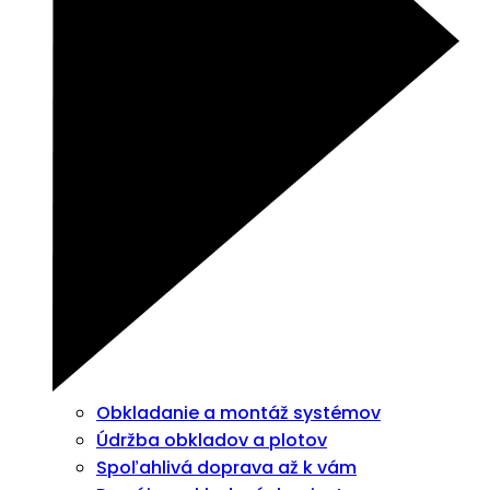
Obkladanie a montáž systémov
Údržba obkladov a plotov
Spoľahlivá doprava až k vám