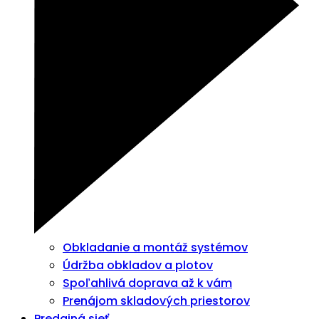
Obkladanie a montáž systémov
Údržba obkladov a plotov
Spoľahlivá doprava až k vám
Prenájom skladových priestorov
Predajná sieť