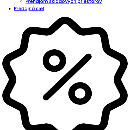
Prenájom skladových priestorov
Predajná sieť