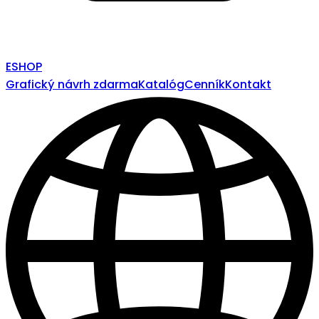
ESHOP
Grafický návrh zdarma
Katalóg
Cenník
Kontakt