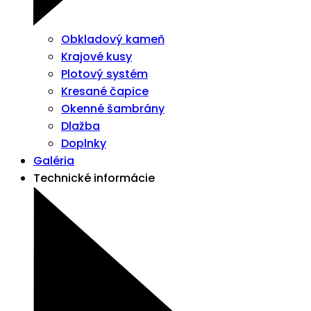
Obkladový kameň
Krajové kusy
Plotový systém
Kresané čapice
Okenné šambrány
Dlažba
Doplnky
Galéria
Technické informácie