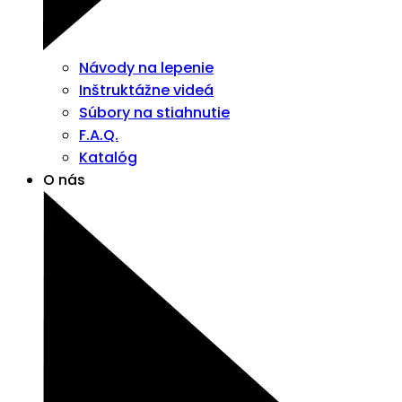
Návody na lepenie
Inštruktážne videá
Súbory na stiahnutie
F.A.Q.
Katalóg
O nás